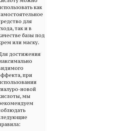
кислоту можно
использовать как
самостоятельное
средство для
ухода, так и в
качестве базы под
крем или маску.
Для достижения
максимально
видимого
эффекта, при
использовании
гиалуро-новой
кислоты, мы
рекомендуем
соблюдать
следующие
правила: