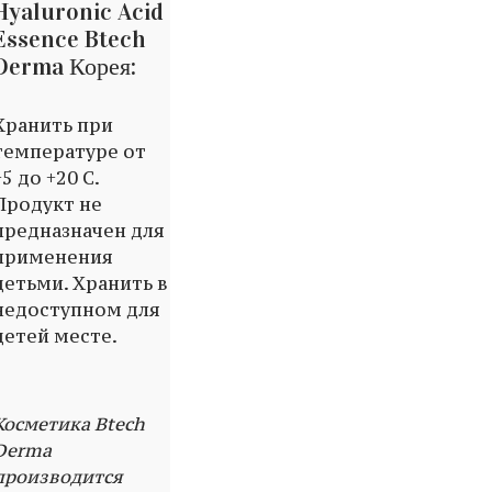
Hyaluronic Acid
Essence Btech
Derma Корея:
Хранить при
температуре от
+5 до +20 C.
Продукт не
предназначен для
применения
детьми. Хранить в
недоступном для
детей месте.
Косметика Btech
Derma
производится