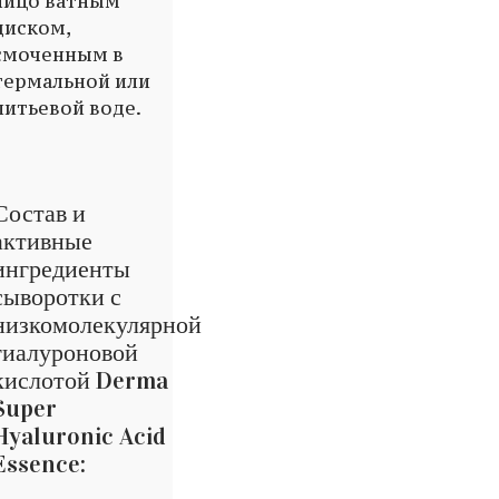
лицо ватным
диском,
смоченным в
термальной или
питьевой воде.
Состав и
активные
ингредиенты
сыворотки с
низкомолекулярной
гиалуроновой
кислотой Derma
Super
Hyaluronic Acid
Essence: