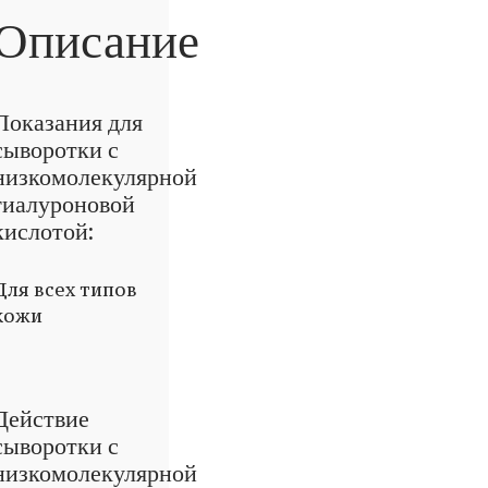
Описание
Показания для
сыворотки с
низкомолекулярной
гиалуроновой
кислотой:
Для всех типов
кожи
Действие
сыворотки с
низкомолекулярной