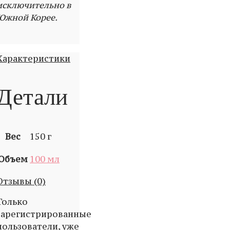
исключительно в
Южной Корее.
Характеристики
Детали
Вес
150 г
Объем
100 мл
Отзывы (0)
Только
зарегистрированные
пользователи, уже