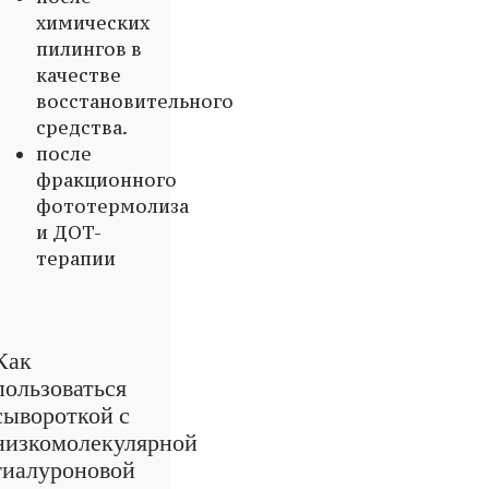
химических
пилингов в
качестве
восстановительного
средства.
после
фракционного
фототермолиза
и ДОТ-
терапии
Как
пользоваться
сывороткой с
низкомолекулярной
гиалуроновой