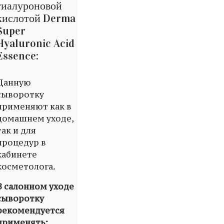
гиалуроновой
кислотой Derma
Super
Hyaluronic Acid
Essence:
Данную
сыворотку
применяют как в
домашнем уходе,
так и для
процедур в
кабинете
косметолога.
В салонном уходе
сыворотку
рекомендуется
применять: