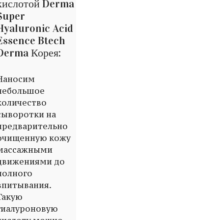
кислотой Derma
Super
Hyaluronic Acid
Essence Btech
Derma Корея:
Наносим
небольшое
количество
сыворотки на
предварительно
очищенную кожу
массажными
движениями до
полного
впитывания.
Такую
гиалуроновую