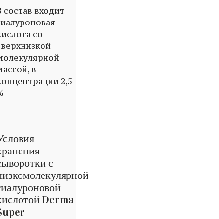
В состав входит
гиалуроновая
кислота со
сверхнизкой
молекулярной
массой, в
концентрации 2,5
%
Условия
хранения
сыворотки с
низкомолекулярной
гиалуроновой
кислотой Derma
Super