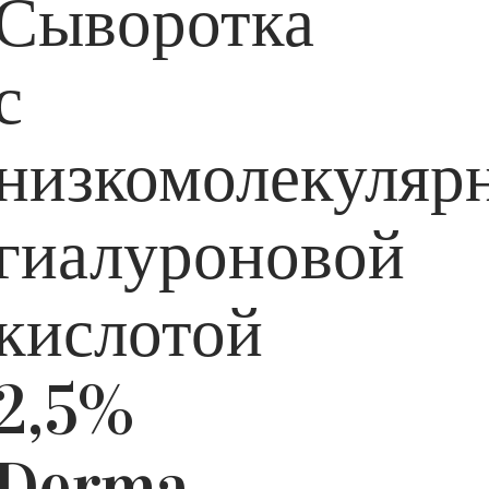
Сыворотка
с
низкомолекуляр
гиалуроновой
кислотой
2,5%
Derma