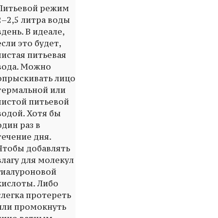
Питьевой режим
2–2,5 литра воды
вдень. В идеале,
если это будет,
чистая питьевая
вода. Можно
опрыскивать лицо
термальной или
чистой питьевой
водой. Хотя бы
один раз в
течение дня.
Чтобы добавлять
влагу для молекул
гиалуроновой
кислоты. Либо
слегка протереть
или промокнуть