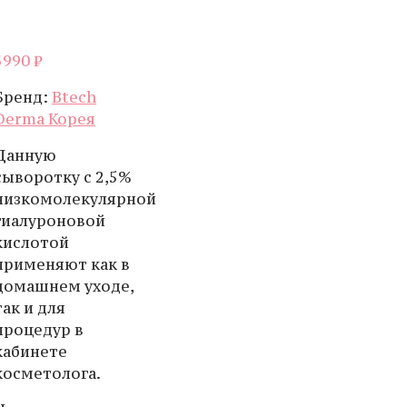
3990
₽
Бренд:
Btech
Derma Корея
Данную
сыворотку c 2,5%
низкомолекулярной
гиалуроновой
кислотой
применяют как в
домашнем уходе,
так и для
процедур в
кабинете
косметолога.