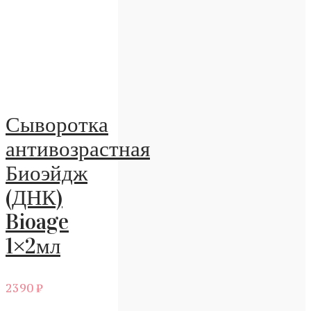
Сыворотка
антивозрастная
Биоэйдж
(ДНК)
Bioage
1×2мл
2390
₽