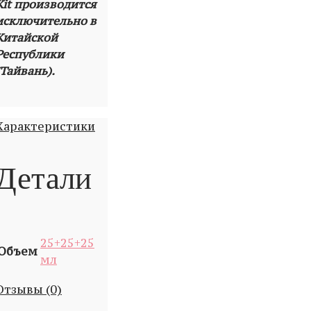
Kit производится
исключительно в
Китайской
Республики
(Тайвань).
Характеристики
Детали
25+25+25
Объем
мл
Отзывы (0)