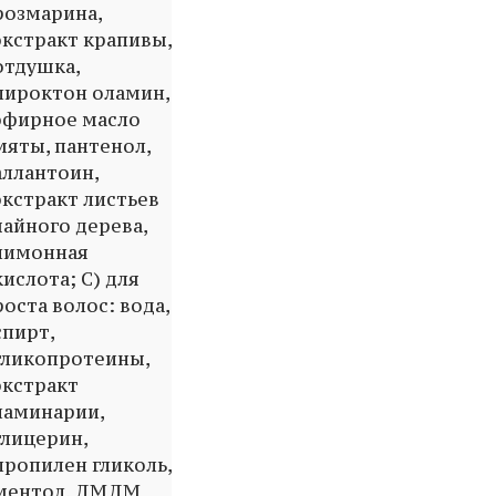
розмарина,
экстракт крапивы,
отдушка,
пироктон оламин,
эфирное масло
мяты, пантенол,
аллантоин,
экстракт листьев
чайного дерева,
лимонная
кислота; С) для
роста волос: вода,
спирт,
гликопротеины,
экстракт
ламинарии,
глицерин,
пропилен гликоль,
ментол, ДМДМ