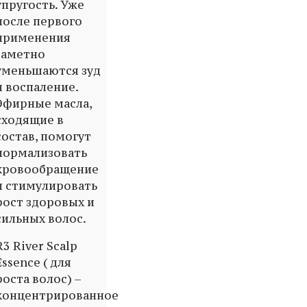
упругость. Уже
после первого
применения
заметно
уменьшаются зуд
и воспаление.
Эфирные масла,
сходящие в
состав, помогут
нормализовать
кровообращение
и стимулировать
рост здоровых и
сильных волос.
R3 River Scalp
Essence ( для
роста волос) –
концентрированное