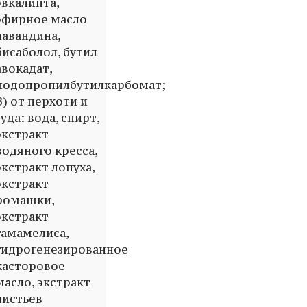
эвкалипта,
эфирное масло
лавандина,
бисаболол, бутил
авокадат,
иодопропилбутилкарбомат;
В) от перхоти и
зуда: вода, спирт,
экстракт
водяного кресса,
экстракт лопуха,
экстракт
ромашки,
экстракт
гамамелиса,
гидрогенезированное
касторовое
масло, экстракт
листьев