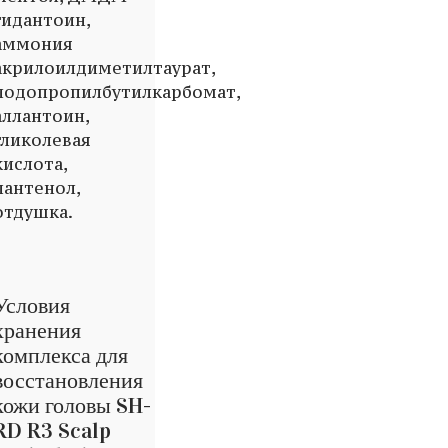
гидантоин,
аммония
акрилоилдиметилтаурат,
иодопропилбутилкарбомат,
аллантоин,
гликолевая
кислота,
пантенол,
отдушка.
Условия
хранения
комплекса для
восстановления
кожи головы SH-
RD R3 Scalp