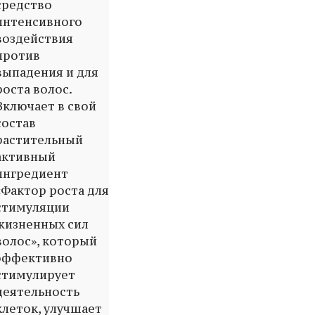
средство
интенсивного
воздействия
против
выпадения и для
роста волос.
Включает в свой
состав
растительный
активный
ингредиент
«Фактор роста для
стимуляции
жизненных сил
волос», который
эффективно
стимулирует
деятельность
клеток, улучшает