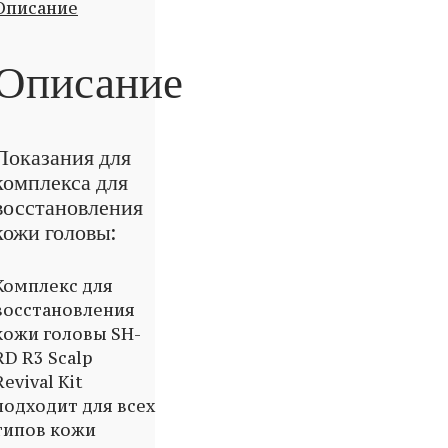
Описание
Описание
Показания для
комплекса для
восстановления
кожи головы:
Комплекс для
восстановления
кожи головы SH-
RD R3 Scalp
Revival Kit
подходит для всех
типов кожи