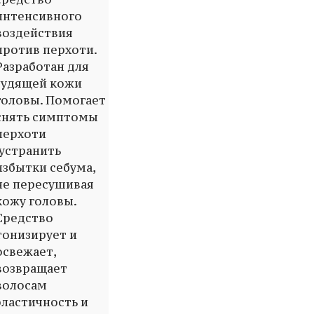
интенсивного
воздействия
против перхоти.
Разработан для
зудящей кожи
головы. Помогает
снять симптомы
перхоти
,устранить
избытки себума,
не пересушивая
кожу головы.
Средство
тонизирует и
освежает,
возвращает
волосам
эластичность и