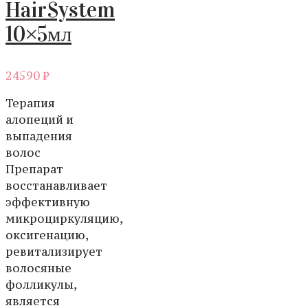
HairSystem
10×5мл
24590
₽
Терапия
алопеций и
выпадения
волос
Препарат
восстанавливает
эффективную
микроциркуляцию,
оксигенацию,
ревитализирует
волосяные
фолликулы,
является