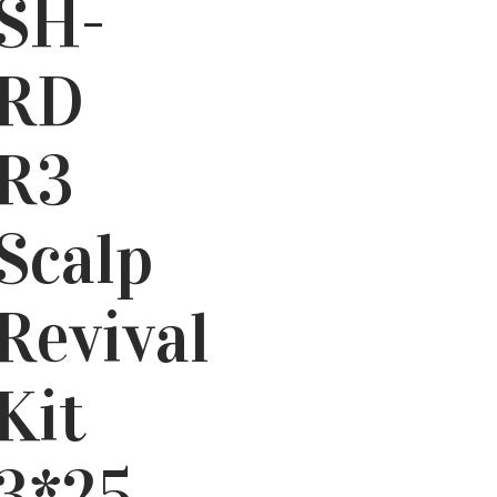
SH-
RD
R3
Scalp
Revival
Kit
3*25