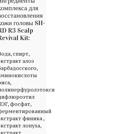
ингредиенты
комплекса для
восстановления
кожи головы SH-
RD R3 Scalp
Revival Kit:
Вода, спирт,
экстракт алоэ
барбадосского,
аминокислоты
риса,
полиперфуролэтокси
дифлюроэтил
ПЭГ, фосфат,
ферментированный
экстракт финика ,
экстракт лопуха,
экстракт