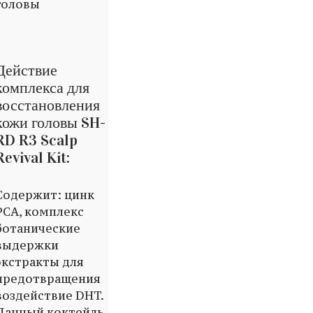
головы
Действие
комплекса для
восстановления
кожи головы SH-
RD R3 Scalp
Revival Kit:
Содержит: цинк
PCA, комплекс
ботанические
выдержки
экстракты для
предотвращения
воздействие DHT.
Данный коктейль