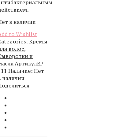
антибактериальным
действием.
Нет в наличии
Add to Wishlist
Categories:
Кремы
для волос
,
Сыворотки и
масла
Артикул
EP-
211
Наличие
:
Нет
в наличии
Поделиться