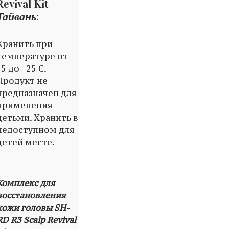
Revival Kit
Тайвань
:
Хранить при
температуре от
+5 до +25 C.
Продукт не
предназначен для
применения
детьми. Хранить в
недоступном для
детей месте.
Комплекс для
восстановления
кожи головы SH-
RD R3 Scalp Revival