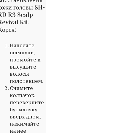
кожи головы SH-
RD R3 Scalp
Revival Kit
Корея:
Нанесите
шампунь,
промойте и
высушите
волосы
полотенцем.
Снимите
колпачок,
переверните
бутылочку
вверх дном,
нажимайте
на нее