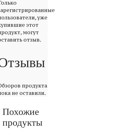
Только
зарегистрированные
пользователи, уже
купившие этот
продукт, могут
оставить отзыв.
Отзывы
Обзоров продукта
пока не оставили.
Похожие
продукты