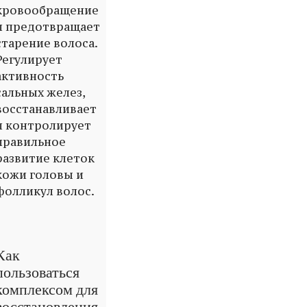
кровообращение
и предотвращает
старение волоса.
Регулирует
активность
сальных желез,
восстанавливает
и контролирует
правильное
развитие клеток
кожи головы и
фолликул волос.
Как
пользоваться
комплексом для
восстановления