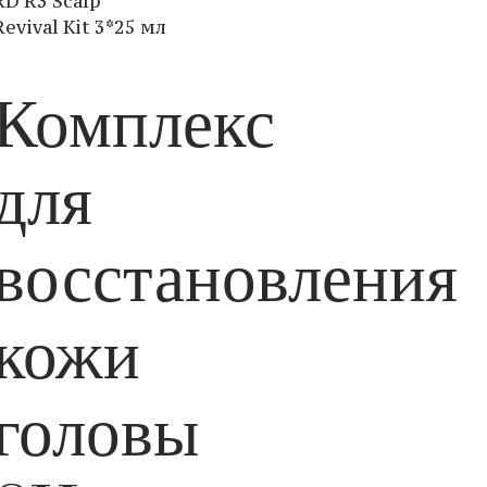
RD R3 Scalp
Revival Kit 3*25 мл
Комплекс
для
восстановления
кожи
головы