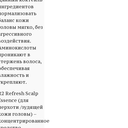
ингредиентов
нормализовать
баланс кожи
головы мягко, без
агрессивного
воздействия.
Аминокислоты
проникают в
стержень волоса,
обеспечивая
влажность и
укрепляют.
R2 Refresh Scalp
Essence (для
перхоти /зудящей
кожи головы) –
концентрированное
средство