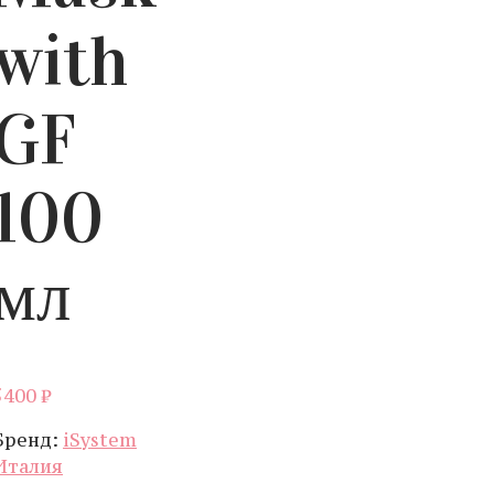
with
GF
100
мл
5400
₽
Бренд:
iSystem
Италия