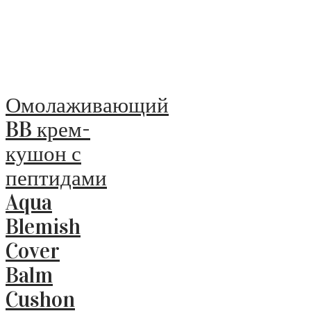
Омолаживающий
BB крем-
кушон с
пептидами
Aqua
Blemish
Cover
Balm
Cushon