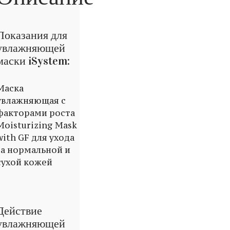
Показания для
увлажняющей
маски iSystem:
Маска
увлажняющая с
факторами роста
Moisturizing Mask
with GF для ухода
за нормальной и
сухой кожей
Действие
увлажняющей