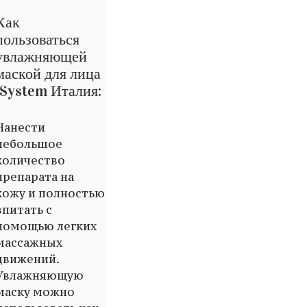
Как
пользоваться
увлажняющей
маской для лица
iSystem Италия:
Нанести
небольшое
количество
препарата на
кожу и полностью
впитать с
помощью легких
массажных
движений.
Увлажняющую
маску можно