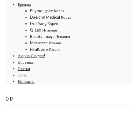
Бренды
Phymongshe Корея
Daejong Medical Корея
EverYang Корея
Q-Lab Испания
Beauty Image Испания
Mesotech Италия
HyalCode Россия
Акции+Скидки!
Доставка
Статьи
О нас
Контакты
0
₽