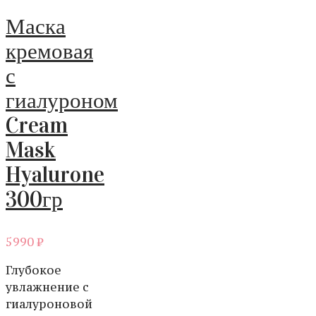
Маска
кремовая
с
гиалуроном
Cream
Mask
Hyalurone
300гр
5990
₽
Глубокое
увлажнение с
гиалуроновой