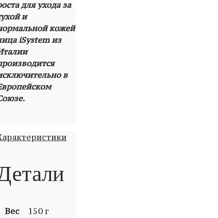
роста для ухода за
сухой и
нормальной кожей
лица iSystem из
Италии
производится
исключительно в
Европейском
Союзе.
Характеристики
Детали
Вес
150 г