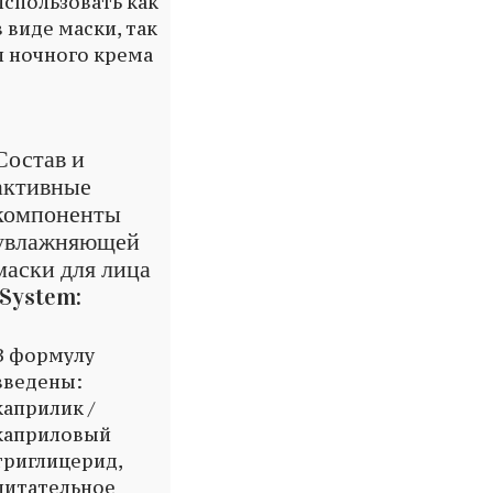
использовать как
в виде маски, так
и ночного крема
Состав и
активные
компоненты
увлажняющей
маски для лица
iSystem:
В формулу
введены:
каприлик /
каприловый
триглицерид,
питательное