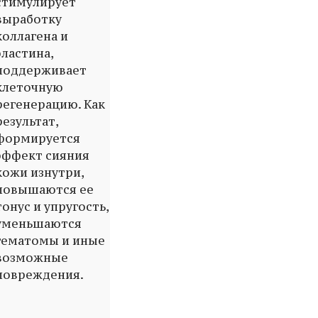
стимулирует
выработку
коллагена и
эластина,
поддерживает
клеточную
регенерацию. Как
результат,
формируется
эффект сияния
кожи изнутри,
повышаются ее
тонус и упругость,
уменьшаются
гематомы и иные
возможные
повреждения.