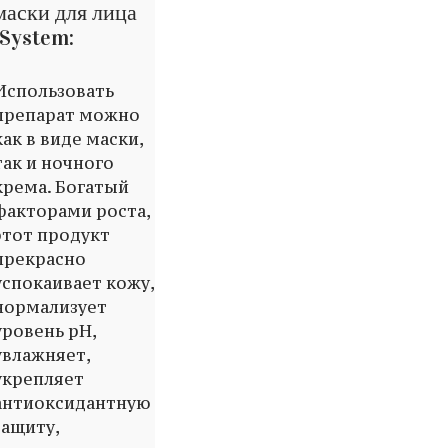
маски для лица
iSystem:
Использовать
препарат можно
как в виде маски,
так и ночного
крема. Богатый
факторами роста,
этот продукт
прекрасно
успокаивает кожу,
нормализует
уровень pH,
увлажняет,
укрепляет
антиоксидантную
защиту,