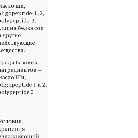
масло ши,
oligopeptide-1, 2,
polypeptide-3,
глицин белка сои
и другие
действующие
вещества.
Среди базовых
ингредиентов —
масло Ши,
oligopeptide 1 и 2,
polypeptide 3
Условия
хранения
увлажняющей