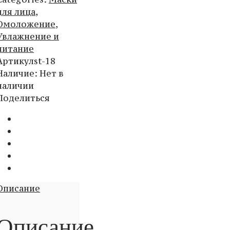
для лица
,
Омоложение
,
Увлажнение и
питание
Артикул
st-18
Наличие
:
Нет в
наличии
Поделиться
Описание
Описание