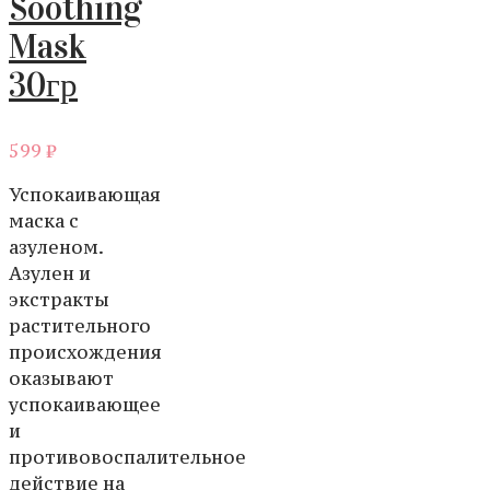
Soothing
Mask
30гр
599
₽
Успокаивающая
маска с
азуленом.
Азулен и
экстракты
растительного
происхождения
оказывают
успокаивающее
и
противовоспалительное
действие на