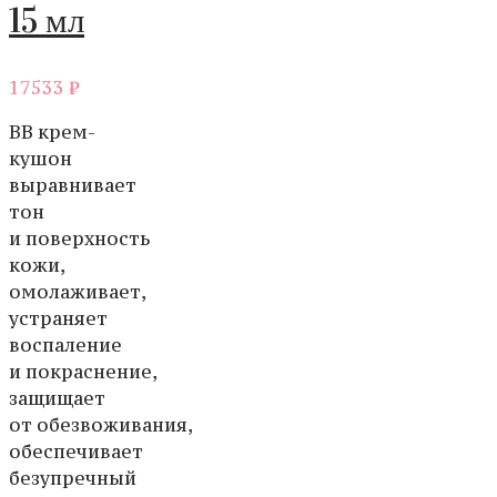
15 мл
17533
₽
BB крем-
кушон
выравнивает
тон
и поверхность
кожи,
омолаживает,
устраняет
воспаление
и покраснение,
защищает
от обезвоживания,
обеспечивает
безупречный