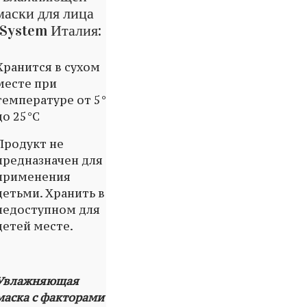
маски для лица
iSystem Италия:
Хранится в сухом
месте при
температуре от 5°
до 25°C
Продукт не
предназначен для
применения
детьми. Хранить в
недоступном для
детей месте.
Увлажняющая
маска с факторами