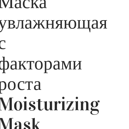
Маска
увлажняющая
с
факторами
роста
Moisturizing
Mask