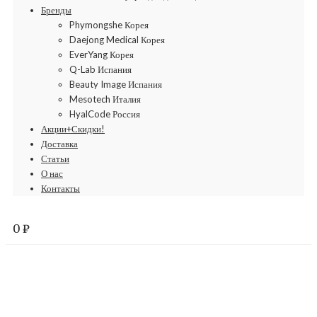
Бренды
Phymongshe Корея
Daejong Medical Корея
EverYang Корея
Q-Lab Испания
Beauty Image Испания
Mesotech Италия
HyalCode Россия
Акции+Скидки!
Доставка
Статьи
О нас
Контакты
0
₽