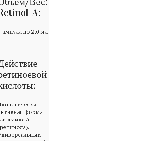
Объем/Вес:
Retinol-A:
1 ампула по 2,0 мл
Действие
ретиноевой
кислоты:
Биологически
активная форма
витамина А
(ретинола).
Универсальный