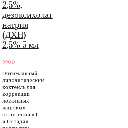
2,5%,
дезоксихолат
натрия
(ДХН)
2,5% 5 мл
990
₽
Оптимальный
липолитический
коктейль для
коррекции
локальных
жировых
отложений и I
и II стадии