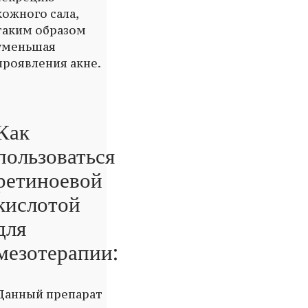
кожного сала,
таким образом
уменьшая
проявления акне.
Как
пользоваться
ретиноевой
кислотой
для
мезотерапии:
Данный препарат