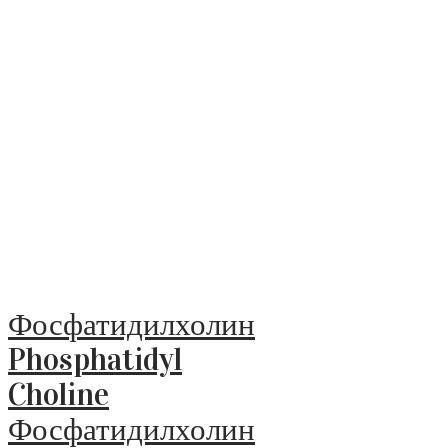
Фосфатидилхолин
Phosphatidyl
Choline
Фосфатидилхолин