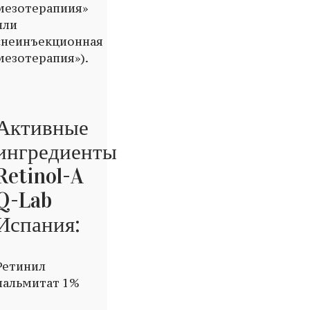
мезотерапиия»
или
«неинъекционная
мезотерапия»).
Активные
ингредиенты
Retinol-A
Q-Lab
Испания:
Ретинил
пальмитат 1%