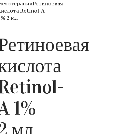
мезотерапии
Ретиноевая
кислота Retinol-A
1% 2 мл
Ретиноевая
кислота
Retinol-
A 1%
2 мл