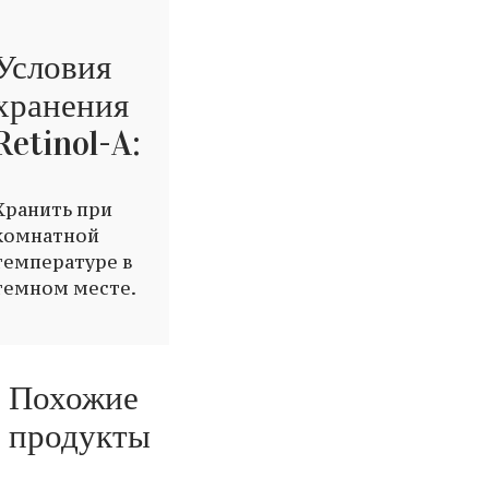
Условия
хранения
Retinol-A:
Хранить при
комнатной
температуре в
темном месте.
Похожие
продукты