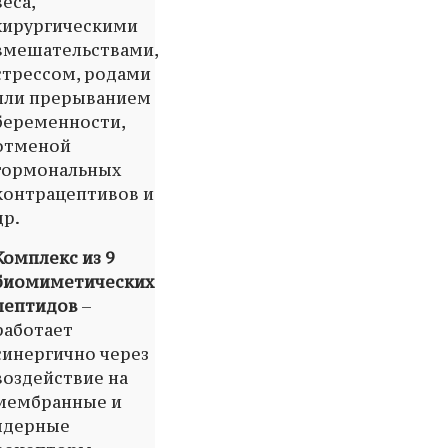
веса,
хирургическими
вмешательствами,
стрессом, родами
или прерыванием
беременности,
отменой
гормональных
контрацептивов и
др.
Комплекс из 9
биомиметических
пептидов
–
работает
синергично через
воздействие на
мембранные и
ядерные