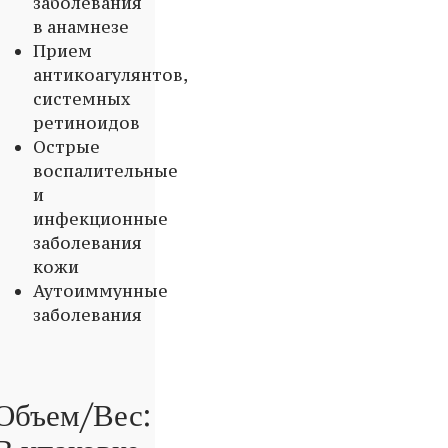
заболевания
в анамнезе
Прием
антикоагулянтов,
системных
ретиноидов
Острые
воспалительные
и
инфекционные
заболевания
кожи
Аутоиммунные
заболевания
Объем/Вес: