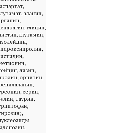
(аспартат,
глутамат, аланин,
аргинин,
аспарагин, глицин,
цистин, глутамин,
изолейцин,
гидроксипролин,
гистидин,
метионин,
лейцин, лизин,
пролин, орнитин,
фенилаланин,
треонин, серин,
валин, таурин,
триптофан,
тирозин),
нуклеозиды
(аденозин,