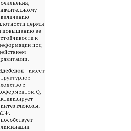
сочленения,
значительному
увеличению
плотности дермы
и повышению ее
устойчивости к
деформации под
действием
гравитации.
Идебенон
– имеет
структурное
сходство с
коферментом Q,
активизирует
синтез глюкозы,
АТФ,
способствует
элиминации