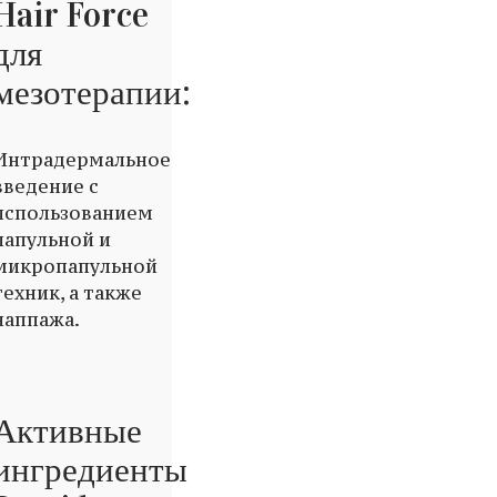
Hair Force
для
мезотерапии:
Интрадермальное
введение с
использованием
папульной и
микропапульной
техник, а также
наппажа.
Активные
ингредиенты