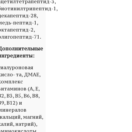
ацетилтетрапептид-3,
биотинилтрипептид-1,
декапептид-28,
медь-пептид-1,
октапептид-2,
олигопептид-71.
Дополнительные
ингредиенты:
гиалуроновая
кисло- та, ДМАЕ,
комплекс
витаминов (A, E,
B2, B3, B5, B6, B8,
B9, B12) и
минералов
(кальций, магний,
калий, натрий),
аминокислоты