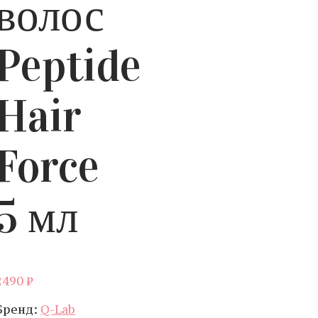
волос
Peptide
Hair
Force
5 мл
2490
₽
Бренд:
Q-Lab