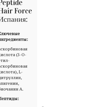
Peptide
Hair Force
Испания:
Ключевые
ингредиенты:
аскорбиновая
кислота (3-O-
этил-
аскорбиновая
кислота), L-
цитруллин,
апигенин,
биочанин А.
Пептиды: