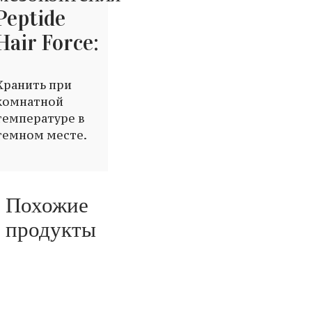
Peptide
Hair Force:
Хранить при
комнатной
температуре в
темном месте.
Похожие
продукты