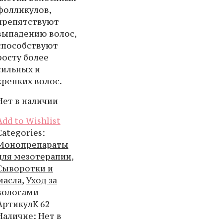
фолликулов,
препятствуют
выпадению волос,
способствуют
росту более
сильных и
крепких волос.
Нет в наличии
Add to Wishlist
Categories:
Монопрепараты
для мезотерапии
,
Сыворотки и
масла
,
Уход за
волосами
Артикул
К 62
Наличие
:
Нет в