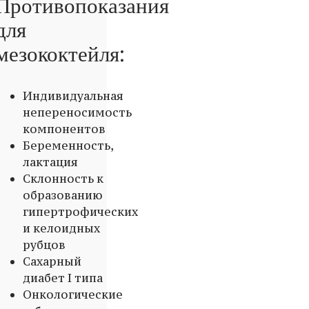
Противопоказания
для
мезококтейля:
Индивидуальная
непереносимость
компонентов
Беременность,
лактация
Склонность к
образованию
гипертрофических
и келоидных
рубцов
Сахарный
диабет I типа
Онкологические