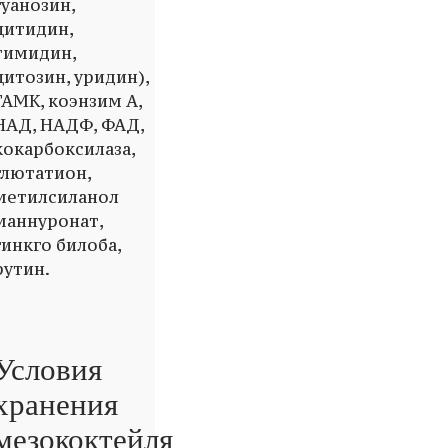
гуанозин,
цитидин,
тимидин,
цитозин, уридин),
ГАМК, коэнзим A,
НАД, НАДФ, ФАД,
кокарбоксилаза,
глютатион,
метилсиланол
маннуронат,
гинкго билоба,
рутин.
Условия
хранения
мезококтейля