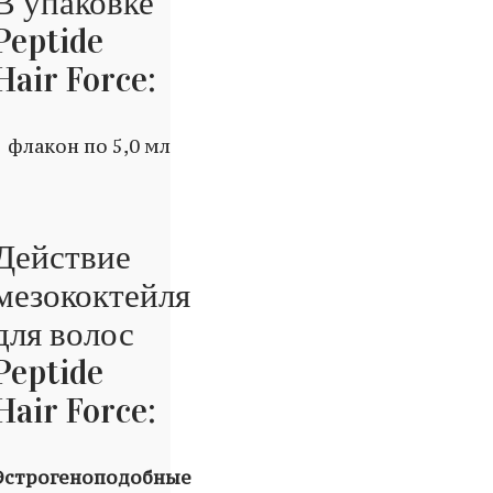
В упаковке
Peptide
Hair Force:
1 флакон по 5,0 мл
Действие
мезококтейля
для волос
Peptide
Hair Force:
Эстрогеноподобные