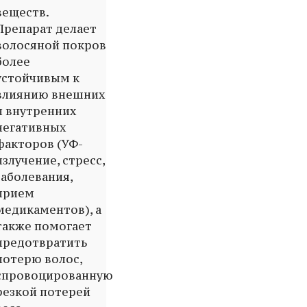
веществ.
Препарат делает
волосяной покров
более
устойчивым к
влиянию внешних
и внутренних
негативных
факторов (УФ-
излучение, стресс,
заболевания,
прием
медикаментов), а
также помогает
предотвратить
потерю волос,
спровоцированную
резкой потерей