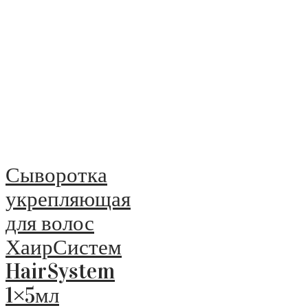
Сыворотка
укрепляющая
для волос
ХаирСистем
HairSystem
1×5мл