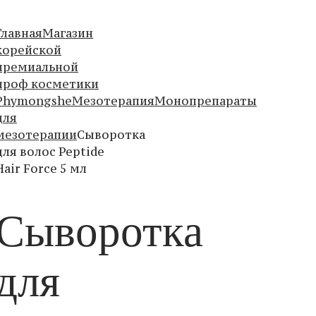
Главная
Магазин
корейской
премиальной
проф косметики
Phymongshe
Мезотерапия
Монопрепараты
для
мезотерапии
Сыворотка
для волос Peptide
Hair Force 5 мл
Сыворотка
для