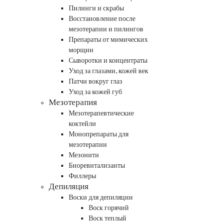
Пилинги и скрабы
Восстановление после
мезотерапии и пилингов
Препараты от мимических
морщин
Сыворотки и концентраты
Уход за глазами, кожей век
Патчи вокруг глаз
Уход за кожей губ
Мезотерапия
Мезотерапевтические
коктейли
Монопрепараты для
мезотерапии
Мезонити
Биоревитализанты
Филлеры
Депиляция
Воски для депиляции
Воск горячий
Воск теплый