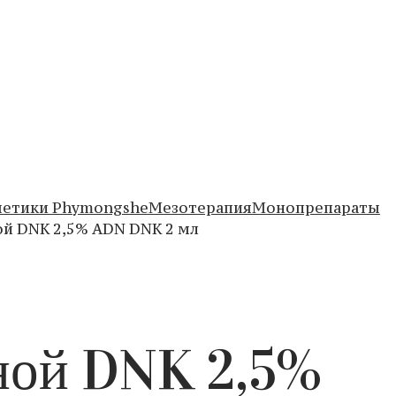
метики Phymongshe
Мезотерапия
Монопрепараты
й DNK 2,5% ADN DNK 2 мл
ной DNK 2,5%