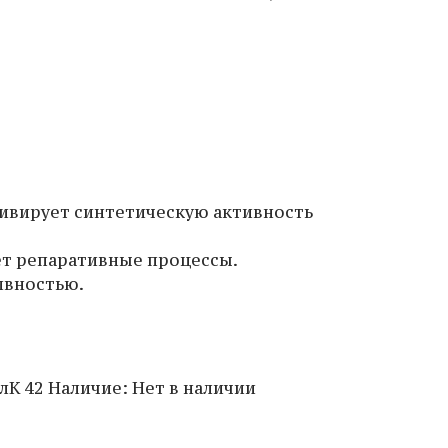
тивирует синтетическую активность
ет репаративные процессы.
ивностью.
л
К 42
Наличие
:
Нет в наличии