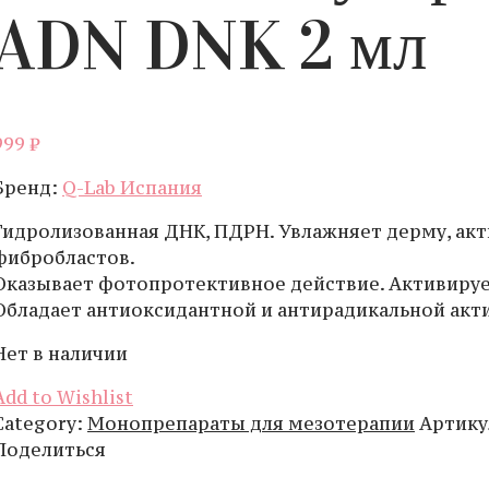
ADN DNK 2 мл
999
₽
Бренд:
Q-Lab Испания
Гидролизованная ДНК, ПДРН. Увлажняет дерму, ак
фибробластов.
Оказывает фотопротективное действие. Активиру
Обладает антиоксидантной и антирадикальной акт
Нет в наличии
Add to Wishlist
Category:
Монопрепараты для мезотерапии
Артику
Поделиться