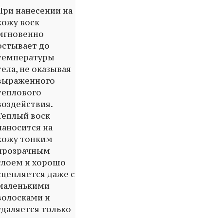
При нанесении на
кожу воск
мгновенно
остывает до
температуры
тела, не оказывая
выраженного
теплового
воздействия.
Теплый воск
наносится на
кожу тонким
прозрачным
слоем и хорошо
сцепляется даже с
маленькими
волосками и
удаляется только