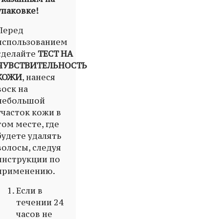
упаковке!
Перед
использованием
сделайте
ТЕСТ НА
ЧУВСТВИТЕЛЬНОСТЬ
КОЖИ
, нанеся
воск на
небольшой
участок кожи в
том месте, где
будете удалять
волосы, следуя
инструкции по
применению.
Если в
течении 24
часов не