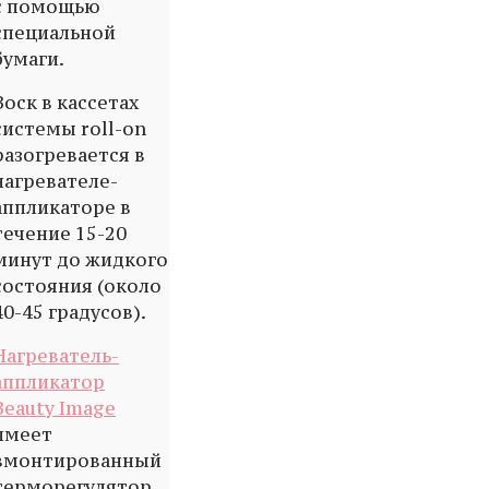
с помощью
специальной
бумаги.
Воск в кассетах
системы roll-on
разогревается в
нагревателе-
аппликаторе в
течение 15-20
минут до жидкого
состояния (около
40-45 градусов).
Нагреватель-
аппликатор
Beauty Image
имеет
вмонтированный
терморегулятор,