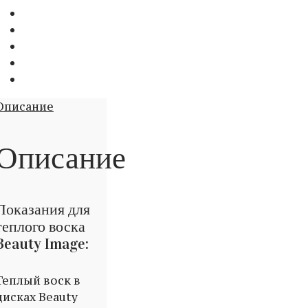
Описание
Описание
Показания для
теплого воска
Beauty Image:
Теплый воск в
дисках Beauty