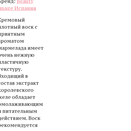
Бренд:
Beauty
Image Испания
Кремовый
плотный воск с
приятным
ароматом
мармелада имеет
очень нежную
пластичную
текстуру.
Входящий в
состав экстракт
королевского
желе обладает
омолаживающим
и питательным
действием. Воск
рекомендуется