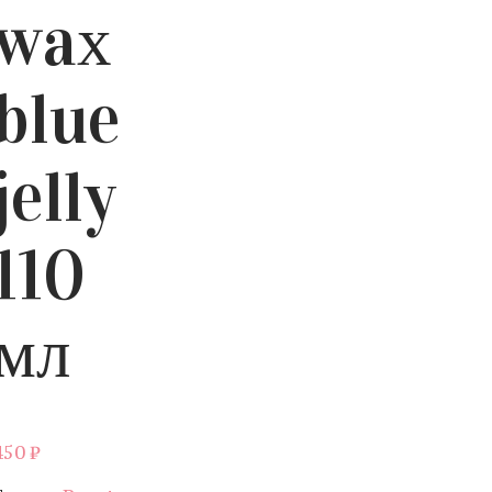
waх
blue
jelly
110
мл
450
₽