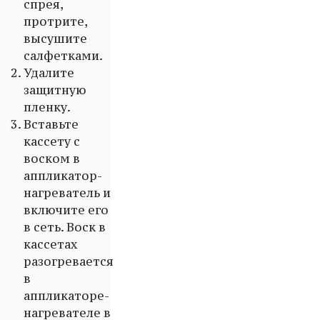
спрея,
протрите,
высушите
салфетками.
Удалите
защитную
пленку.
Вставьте
кассету с
воском в
аппликатор-
нагреватель и
включите его
в сеть. Воск в
кассетах
разогревается
в
аппликаторе-
нагревателе в