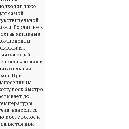
подходят даже
для самой
чувствительной
кожи. Входящие в
состав активные
компоненты
оказывают
смягчающий,
успокаивающий и
питательный
уход. При
нанесении на
кожу воск быстро
остывает до
температуры
тела, наносится
по росту волос и
удаляется при