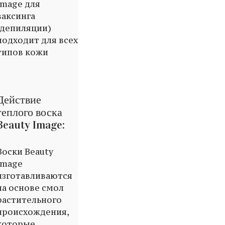
Image для
ваксинга
(депиляции)
подходит для всех
типов кожи
Действие
теплого воска
Beauty Image:
Воски Beauty
Image
изготавливаются
на основе смол
растительного
происхождения,
которые