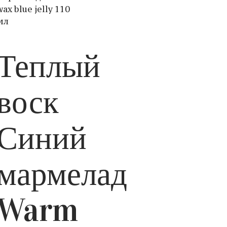
waх blue jelly 110
мл
Теплый
воск
Синий
мармелад
Warm