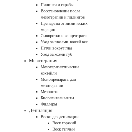
Пилинги и скрабы
Восстановление после
мезотерапии и пилингов
Препараты от мимических
морщин
Сыворотки и концентраты
Уход за глазами, кожей век
Патчи вокруг глаз
Уход за кожей губ
Мезотерапия
Мезотерапевтические
коктейли
Монопрепараты для
мезотерапии
Мезонити
Биоревитализанты
Филлеры
Депиляция
Воски для депиляции
Воск горячий
Воск теплый